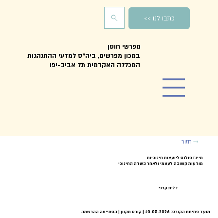
כתבו לנו >>
מפרשי חוסן
במכון מפרשים, ביה"ס למדעי ההתנהגות
המכללה האקדמית תל אביב-יפו
חזור
מיינדפולנס ליועצות חינוכיות
מודעות קשובה לעצמי ולאחר בשדה החינוכי
דלית קרני
מועד פתיחת הקורס: 10.05.2026 | קורס מקוון | הסתיימה ההרשמה