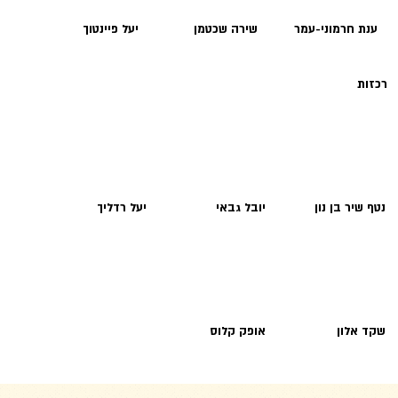
ענת חרמוני-עמר
שירה שכטמן
יעל פיינטוך
רכזות
נטף שיר בן נון
יובל גבאי
יעל רדליך
שקד אלון
אופק קלוס