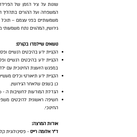
שונות על ציר הזמן של הפרידה 
המשפחה ועל ההורים בתהליך הפר
משמעותיים בפני עצמם – תוכל ה
גירושין, המהווים נתח משמעותי 
נושאים שיילמדו בקורס:
הקניית ידע בהיבטים רגשיים ופסיכ
הקניית ידע בהיבטים רגשיים ופס
במפגש היועצת החינוכית עם ילדים
הקניית ידע תיאורטי וכלים מעשי
כן בשנים שלאחר הגירושין.
הגדלת המודעות לחשיבות ה - parenting-Co בעת משבר הגירושין ובשנים הבאות, והטמעתה בעבודת הייעוץ החינוכי.
חשיפה ראשונית להיבטים משפטיי
החינוכי.
אודות המרצה:
ד"ר אלומה רייס
- פסיכולוגית קל