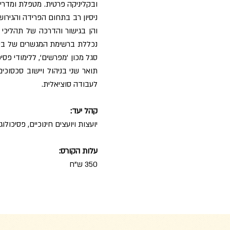
ניסיון רב בתחום הפרידה והגירוש
והן בגישור והדרכה של תהליכי 
נכללת ברשימת המגשרים של בית
סגל מכון 'מפרשים', ללימודי פס
תואר שני בניהול ויישוב סכסוכ
לעבודה סוציאלית.
קהל יעד:
יועצות ויועצים חינוכיים, פסיכולו
עלות הקורס:
350 ש"ח