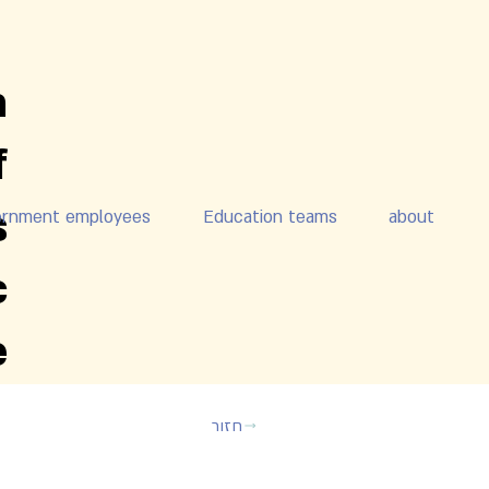
n
f
s
ernment employees
Education teams
about
c
e
חזור