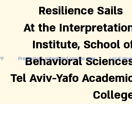
Resilience Sails
At the Interpretatio
Institute, School o
Behavioral Science
WP
Preparatory school and service year
Local gov
Tel Aviv-Yafo Academi
Colleg