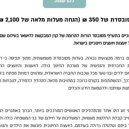
להרשמה
לות מלאה של 2,100 ₪).
ינוכיים בתעריף מסובסד הודות לתרומה של קרן המבקשת להישאר בעילום ש
עצות ויועצים חינוכיים בישראל.
 ברמה מקצועית גבוהה, בעלות מסובסדת משמעותית, מתוך תפיסה כי הש
החברתית והנפשית של מערכת החינוך כולה. היועצות והיועצים החינ
ם ילדים ובני נוער מכל שכבות החברה הישראלית, ומהווים דמויות מפתח בזיה
כך, ההשתתפות בקורס כרוכה במחויבות מלאה לתהליך הלמידה, לנוכחות ס
ות שניתנה ולהטמעת הידע והכלים
בני זוג הינו אחד מהתהליכים האנושיים המורכבים ביותר, הכרוך באתגרים רגש
חייב קבלת החלטות מעשיות, המשליכות על חייהם של בני המשפחה כולה ולא
 ביתם וטלטלה גדולה בעולמם. היועצת החינוכית פוגשת את הילדים והנוע