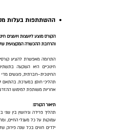
ההשתתפות בעלות מסובסדת של 350 ₪ (הנחה מע
הקורס מוצע ליועצות ויועצים ח
והרחבת ההכשרה המקצועית של יו
התרומה מאפשרת להציע קורסים
חינוכיים היא השקעה בתשתית 
החינוכית–חברתית, פוגשים מדי יו
תהליכי חוסן במערכת. בהתאם ל
אחריות משותפת למימוש ההזדמנ
תיאור הקורס:
תהליך פרידה וגירושין בין שני 
עמוקות על כל מעגלי החיים, ומ
ילדים חווים בכל שנה פירוק של